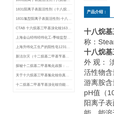
1831阳离子表面活性剂（十八烷基三甲基氯化铵）怎么选
产品介绍：
1831氯型阳离子表面活性剂-十八烷基三甲基氯化铵(STAC)「CAS号:112-03-8」
CTAB 十六烷基三甲基溴化铵1631溴型Br一种阳离子表面活性剂
十八烷基
上海金山经纬经纬化工-季铵盐型阳离子表面活性剂的概述
称：Steary
上海升纬化工生产的阳性皂1231十二烷基三甲基氯化铵产品指标性能介绍
十八烷基
新洁尔灭（十二烷基二甲基苄基溴化铵）的杀菌机理分析
外 观：
探秘十二烷基二甲基氧化叔胺：从化学组成到实际功效
活性物含
关于十六烷基三甲基氯化铵你真的了解吗？
游离胺含
十二烷基二甲基苄基溴化铵功能和用途
pH值（1
阳离子表
能，能溶