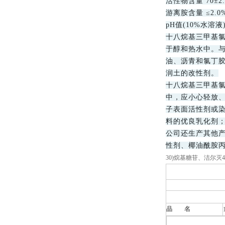
活性物含量 70±2.
游离胺含量 ≤2.0
pH值(10%水溶液) 
十八烷基三甲基氯
于醇和热水中。
油、沥青和氯丁
润土的改性剂。
十八烷基三甲基氯
中，应小心轻放
子表面活性剂或
料的优良乳化剂
公司还生产其他产
性剂、椰油酰胺丙
30)烷基糖苷、洁尔灭
品 名