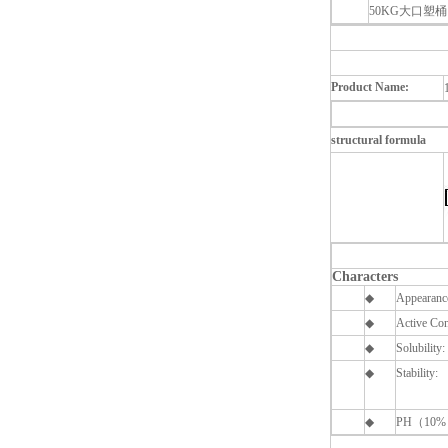
50KG大口塑
Product Name:
structural formula
Characters
◆
Appearanc
◆
Active Con
◆
Solubility:
◆
Stability:
◆
PH
（10% w