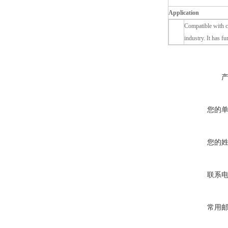
Application
Compatible with ca
industry. It has f
您的
您的
联系
常用