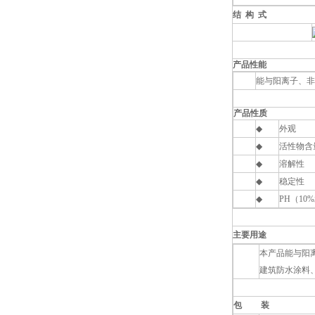
结 构 式
产品性能
能与阳离子、非
产品性质
◆
外观
◆
活性物含
◆
溶解性
◆
稳定性
◆
PH
（10
主要用途
本产品能与阳
建筑防水涂料
包 装