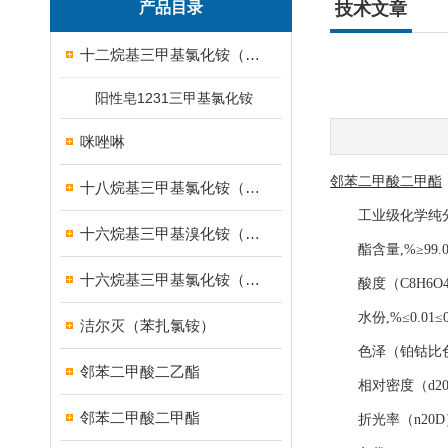
产品目录
技术文章
十二烷基三甲基氯化铵（1231）
阳性皂1231三甲基氯化铵
咪唑啉
邻苯二甲酸二甲酯
十八烷基三甲基氯化铵（1831）
工业级化学纯
十六烷基三甲基溴化铵（1631溴型）
酯含量,%≥99.099.0
十六烷基三甲基氯化铵（1631）
酸度（C8H6O4）,%
水份,%≤0.01≤0.0
洁尔灭（苯扎氯铵）
色泽（铂钴比色）,号
邻苯二甲酸二乙酯
相对密度（d204）1.1
邻苯二甲酸二甲酯
折光率（n20D）1.51