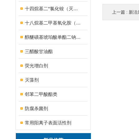
十四烷基二*氯化铵（灭藻剂FN7326）
上一篇 :
新洁
十八烷基二甲基氧化胺（OB-8调理剂）
醇醚磺基琥珀酸单酯二钠盐（MES）
三醋酸甘油酯
荧光增白剂
灭藻剂
邻苯二甲酸酯类
防腐杀菌剂
常用阳离子表面活性剂