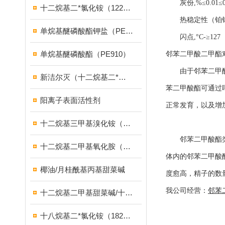
灰份,%≤0.01≤0
十二烷基二*氯化铵（1227）
热稳定性（铂钴比
单烷基醚磷酸酯钾盐（PE939）
闪点,°C-≥127
单烷基醚磷酸酯（PE910）
邻苯二甲酸二甲酯
由于邻苯二甲酸酯
新洁尔灭（十二烷基二*溴化铵）
苯二甲酸酯可通过
阳离子表面活性剂
正常发育，以及增
十二烷基三甲基溴化铵（1231溴型）
邻苯二甲酸酯类被
十二烷基二甲基氧化胺（OB-2调理剂）
体内的邻苯二甲酸
椰油/月桂酰基丙基甜菜碱
度愈高，精子的数
我公司经营：
邻苯
十二烷基二甲基甜菜碱/十二烷基二甲基胺乙内酯/BS-12
十八烷基二*氯化铵（1827）