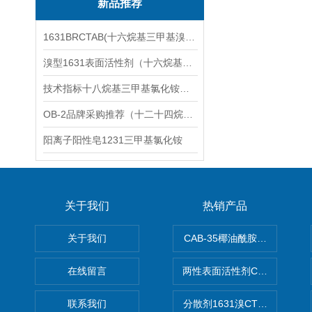
新品推荐
1631BRCTAB(十六烷基三甲基溴化铵)1631溴型
溴型1631表面活性剂（十六烷基三甲基溴化铵）
技术指标十八烷基三甲基氯化铵（1831氯型）应用技术
OB-2品牌采购推荐（十二十四烷基二甲基氧化胺）
阳离子阳性皂1231三甲基氯化铵
关于我们
热销产品
关于我们
CAB-35椰油酰胺丙基甜菜碱
在线留言
两性表面活性剂CAB-30椰
联系我们
分散剂1631溴CTAB（十六