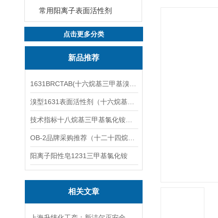
常用阳离子表面活性剂
点击更多分类
新品推荐
1631BRCTAB(十六烷基三甲基溴化铵)1631溴型
溴型1631表面活性剂（十六烷基三甲基溴化铵）
技术指标十八烷基三甲基氯化铵（1831氯型）应用技术
OB-2品牌采购推荐（十二十四烷基二甲基氧化胺）
阳离子阳性皂1231三甲基氯化铵
相关文章
上海升纬化工产：新洁尔灭安全技术说明书苯扎溴铵新洁尔灭MSDS