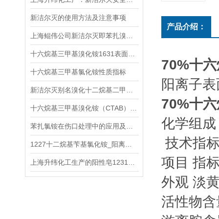
新洁尔灭的使用方法及注意事项
产品介绍：
上海鲲伟公司新洁尔灭即苯扎溴铵十二烷基苄基溴化铵推广应用
十六烷基三甲基溴化铵1631表面活性剂溴型
70%十
十六烷基三甲基氯化铵性质指标
阳离子表面
新洁尔灭别名溴化十二烷基二甲基苄基铵\苯扎溴铵
70%十
十六烷基三甲基溴化铵（CTAB）的应用
化学组成
苯扎氯铵在伤口处理中的应用及效果
技术指
1227十二烷基苄基氯化铵_阳离子活性剂产品说明
项目 指
上海升纬化工生产的阳性皂1231十二烷基三甲基氯化铵产品指标性能介绍
外观 淡
活性物含量,