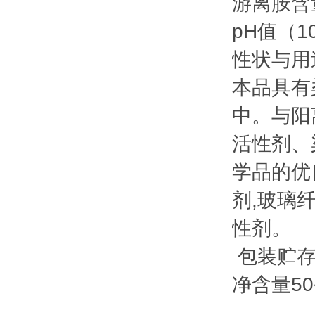
游离胺含量,
pH值（10%
性状与用
本品具有
中。与阳
活性剂、
学品的优
剂,玻璃
性剂。
包装贮存
净含量5