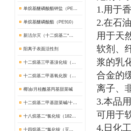
1.用
单烷基醚磷酸酯钾盐（PE939）
2.在
单烷基醚磷酸酯（PE910）
用于天
新洁尔灭（十二烷基二*溴化铵）
软剂、
阳离子表面活性剂
浆的乳
十二烷基三甲基溴化铵（1231溴型）
合金的
十二烷基二甲基氧化胺（OB-2调理剂）
离子、
椰油/月桂酰基丙基甜菜碱
3.本
十二烷基二甲基甜菜碱/十二烷基二甲基胺乙内酯/BS-12
可用于
十八烷基二*氯化铵（1827）
4.日化
十四烷基二*氯化铵（灭藻剂FN7326）