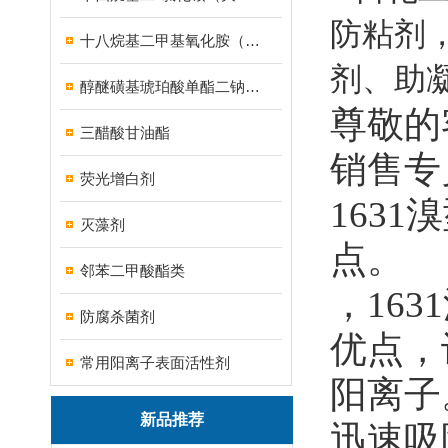
防粘剂
十八烷基二甲基氧化胺（OB-8调理剂）
剂、助
醇醚磺基琥珀酸单酯二钠盐（MES）
尊敬的
三醋酸甘油酯
销售专
荧光增白剂
163
灭藻剂
点。
邻苯二甲酸酯类
，16
防腐杀菌剂
优点，
常用阳离子表面活性剂
阳离子
新品推荐
迅速吸