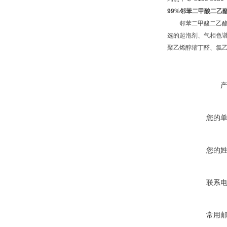
99%邻苯二甲酸二乙酯
邻苯二甲酸二乙酯|酞
选的起泡剂、气相色
聚乙烯醇缩丁醛、氯
您的
您的
联系
常用