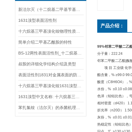
新洁尔灭（十二烷基二甲基苄基溴化铵）的杀菌机理分析
1631溴型表面活性剂
产品介绍：
十六烷基三甲基溴化铵物理性质十六烷基三甲基溴化铵1631溴型的酸碱性
简单介绍二甲基乙酰胺的特性
99%邻苯二甲酸二乙酯
BS-12两性表面活性剂_十二烷基二甲基甜菜碱产品详细参数
分子量：222.24
邻苯二甲酸二乙酯|酞
叔胺的详细化学结构介绍及类型
项 目 工业级 化学
表面活性剂1831对金属表面的防护作用及其机理
酯含量，% ≥99.0 99.0
酸度（C8H6O4），% ≤0
十六烷基三甲基溴化铵1631溴型具体用途有哪些
水份，% ≤0.10 ≤0.08 
色泽（铂钴比色），号 ≤3
1631溴型中文名称: 十六烷基三甲基溴化铵
相对密度（d420） 1.118
苯扎氯铵（洁尔灭）的杀菌机理与抗菌谱详解
折光率（n20D） 1.500～
灰份，% ≤0.01 ≤0.01 
热稳定性（铂钴比色），号
闪点，℃ ≥130 ≥130