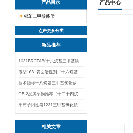
产品目录
产品中心
邻苯二甲酸酯类
点击更多分类
新品推荐
1631BRCTAB(十六烷基三甲基溴化铵)1631溴型
溴型1631表面活性剂（十六烷基三甲基溴化铵）
技术指标十八烷基三甲基氯化铵（1831氯型）应用技术
OB-2品牌采购推荐（十二十四烷基二甲基氧化胺）
阳离子阳性皂1231三甲基氯化铵
相关文章