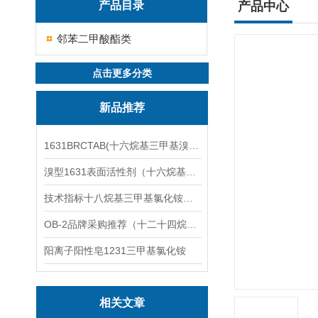
产品目录
产品中心
邻苯二甲酸酯类
点击更多分类
新品推荐
1631BRCTAB(十六烷基三甲基溴化铵)1631溴型
溴型1631表面活性剂（十六烷基三甲基溴化铵）
技术指标十八烷基三甲基氯化铵（1831氯型）应用技术
OB-2品牌采购推荐（十二十四烷基二甲基氧化胺）
阳离子阳性皂1231三甲基氯化铵
相关文章