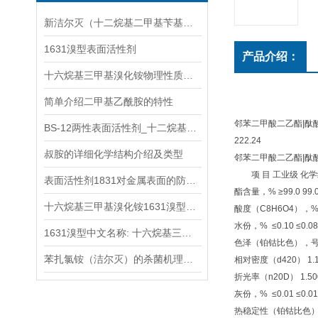
新洁尔灭（十二烷基二甲基苄基溴化铵）的杀菌机理分析
1631溴型表面活性剂
产品介绍：
十六烷基三甲基溴化铵物理性质十六烷基三甲基溴化铵1631溴型的酸碱性
简单介绍二甲基乙酰胺的特性
邻苯二甲酸二乙酯|酞酸
BS-12两性表面活性剂_十二烷基二甲基甜菜碱产品详细参数
222.24
叔胺的详细化学结构介绍及类型
邻苯二甲酸二乙酯|酞
项 目 工业级 化学
表面活性剂1831对金属表面的防护作用及其机理
酯含量，% ≥99.0 99.0
十六烷基三甲基溴化铵1631溴型具体用途有哪些
酸度（C8H6O4），% ≤0
水份，% ≤0.10 ≤0.08 
1631溴型中文名称: 十六烷基三甲基溴化铵
色泽（铂钴比色），号 ≤3
苯扎氯铵（洁尔灭）的杀菌机理与抗菌谱详解
相对密度（d420） 1.118
折光率（n20D） 1.500～
灰份，% ≤0.01 ≤0.01 
热稳定性（铂钴比色），号