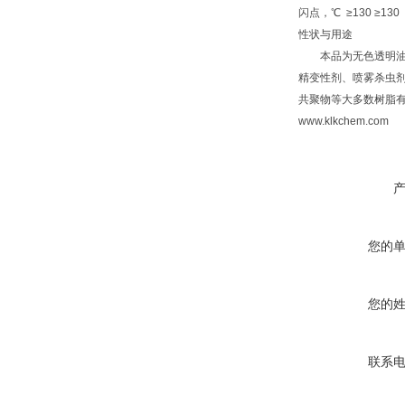
闪点，℃ ≥130 ≥130
性状与用途
本品为无色透明油状液
精变性剂、喷雾杀虫
共聚物等大多数树脂
www.klkchem.com
您的
您的
联系