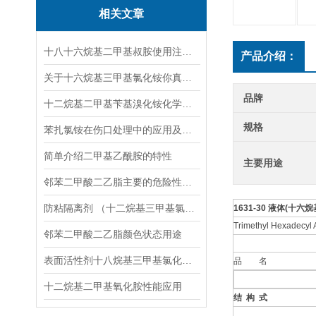
相关文章
十八十六烷基二甲基叔胺使用注意事项
产品介绍：
关于十六烷基三甲基氯化铵你真的了解吗？
品牌
十二烷基二甲基苄基溴化铵化学性质简介
规格
苯扎氯铵在伤口处理中的应用及效果
简单介绍二甲基乙酰胺的特性
主要用途
邻苯二甲酸二乙脂主要的危险性类别
防粘隔离剂 （十二烷基三甲基氯化铵1231）
1631-30 液体(十
Trimethyl Hexadecyl
邻苯二甲酸二乙脂颜色状态用途
表面活性剂十八烷基三甲基氯化铵CAS112-03-8
品 名
十二烷基二甲基氧化胺性能应用
结 构 式