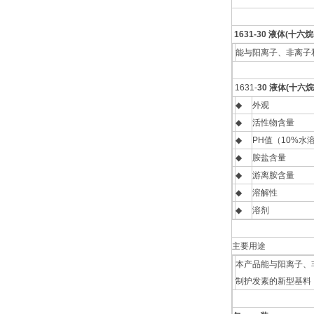
1631-30 液体(十
能与阳离子、非离子
1631-
30 液体(十六
◆
外观
◆
活性物含量
◆
PH值（10%水
◆
胺盐含量
◆
游离胺含量
◆
溶解性
◆
溶剂
主要用途
本产品能与阳离子、
制护发素的新型基料