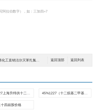
写阿拉伯数字），如：三加四=7
工直销洁尔灭苯扎氯铵苯扎溴铵
返回顶部
返回列表
阳离子1227上海升纬供十二烷基二甲基苄基氯化铵
45%1227（十二烷基二甲基苄基氯化铵）
二十四叔胺价格