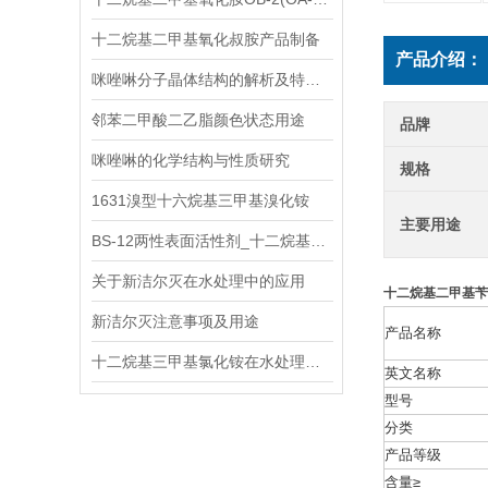
十二烷基二甲基氧化叔胺产品制备
产品介绍：
咪唑啉分子晶体结构的解析及特性探究
邻苯二甲酸二乙脂颜色状态用途
品牌
咪唑啉的化学结构与性质研究
规格
1631溴型十六烷基三甲基溴化铵
主要用途
BS-12两性表面活性剂_十二烷基二甲基甜菜碱产品详细参数
关于新洁尔灭在水处理中的应用
十二烷基二甲基苄
新洁尔灭注意事项及用途
产品名称
十二烷基三甲基氯化铵在水处理杀菌消毒中的应用
英文名称
型号
分类
产品等级
含量≥