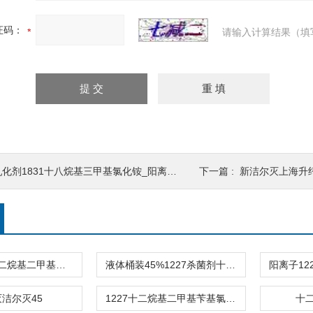
证码：
请输入计算结果（填
化剂1831十八烷基三甲基氯化铵_阳离子表面活性剂
下一篇 :
新洁尔灭上海升纬化
1227-45%十二烷基二甲基苄基氯化铵
液体桶装45%1227杀菌剂十二烷基二甲基苄基氯化铵
洁尔灭45
1227十二烷基二甲基苄基氯化铵1227
十