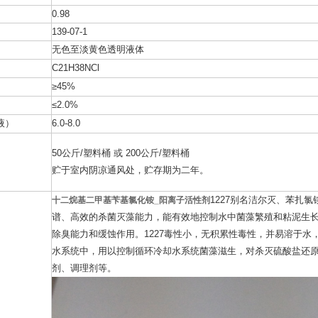
0.98
139-07-1
无色至淡黄色透明液体
C21H38NCl
≥45%
≤2.0%
液）
6.0-8.0
50公斤/塑料桶 或 200公斤/塑料桶
贮于室内阴凉通风处，贮存期为二年。
1227别名洁尔灭、苯扎
十二烷基二甲基苄基氯化铵_阳离子活性剂
谱、高效的杀菌灭藻能力，能有效地控制水中菌藻繁殖和粘泥生
除臭能力和缓蚀作用。1227毒性小，无积累性毒性，并易溶于
水系统中，用以控制循环冷却水系统菌藻滋生，对杀灭硫酸盐还原
剂、调理剂等。