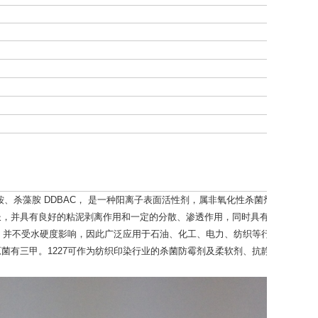
氯铵、杀藻胺 DDBAC， 是一种阳离子表面活性剂，属非氧化性杀菌剂，具有广
长，并具有良好的粘泥剥离作用和一定的分散、渗透作用，同时具有一定的去油
水，并不受水硬度影响，因此广泛应用于石油、化工、电力、纺织等行业的循环冷
菌有三甲。1227可作为纺织印染行业的杀菌防霉剂及柔软剂、抗静电剂、乳化