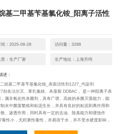
烷基二甲基苄基氯化铵_阳离子活性
：2025-08-28
访问量：3288
性质：生产厂家
生产地址：上海升纬
描述：
_十二烷基二甲基苄基氯化铵_表面活性剂1227_均染剂
1227别名洁尔灭、苯扎氯铵、杀藻胺 DDBAC， 是一种阳离子表
剂，属非氧化性杀菌剂，具有广谱、高效的杀菌灭藻能力，能
控制水中菌藻繁殖和粘泥生长，并具有良好的粘泥剥离作用和
分散、渗透作用，同时具有一定的去油、除臭能力和缓蚀作
27毒性小，无积累性毒性，并易溶于水，并不受水硬度影响，
泛应用于石油、化