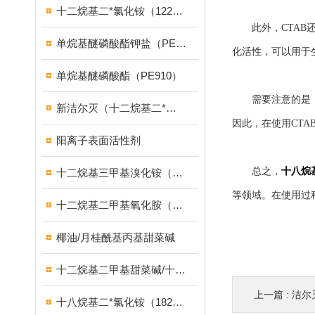
十二烷基二*氯化铵（1227）
此外，CTAB还可
单烷基醚磷酸酯钾盐（PE939）
化活性，可以用于
单烷基醚磷酸酯（PE910）
需要注意的是，C
新洁尔灭（十二烷基二*溴化铵）
因此，在使用CT
阳离子表面活性剂
总之，
十八烷
十二烷基三甲基溴化铵（1231溴型）
等领域。在使用过
十二烷基二甲基氧化胺（OB-2调理剂）
椰油/月桂酰基丙基甜菜碱
十二烷基二甲基甜菜碱/十二烷基二甲基胺乙内酯/BS-12
上一篇 :
洁尔
十八烷基二*氯化铵（1827）