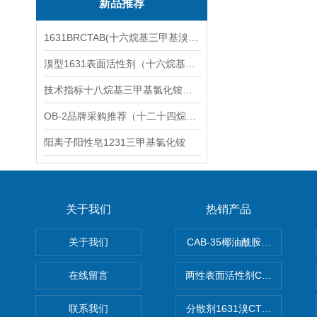
新品推荐
1631BRCTAB(十六烷基三甲基溴化铵)1631溴型
溴型1631表面活性剂（十六烷基三甲基溴化铵）
技术指标十八烷基三甲基氯化铵（1831氯型）应用技术
OB-2品牌采购推荐（十二十四烷基二甲基氧化胺）
阳离子阳性皂1231三甲基氯化铵
关于我们
热销产品
关于我们
CAB-35椰油酰胺丙基甜菜碱
在线留言
两性表面活性剂CAB-30椰
联系我们
分散剂1631溴CTAB（十六