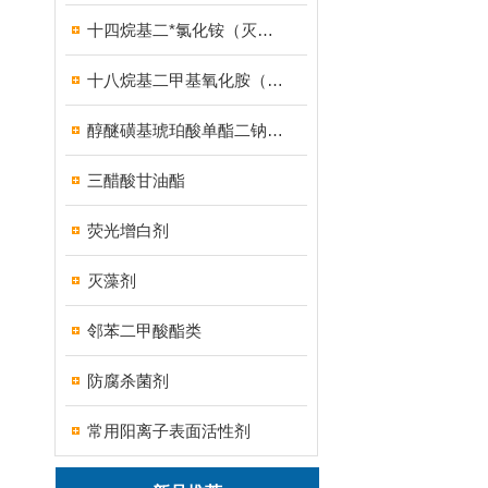
十四烷基二*氯化铵（灭藻剂FN7326）
十八烷基二甲基氧化胺（OB-8调理剂）
醇醚磺基琥珀酸单酯二钠盐（MES）
三醋酸甘油酯
荧光增白剂
灭藻剂
邻苯二甲酸酯类
防腐杀菌剂
常用阳离子表面活性剂