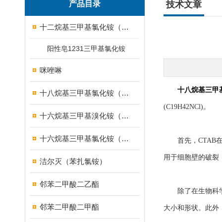
产品目录
技术文章
十二烷基三甲基氯化铵（1231）
阳性皂1231三甲基氯化铵
咪唑啉
十八烷基三甲
十八烷基三甲基氯化铵（1831）
(C19H42NCl)。
十六烷基三甲基溴化铵（1631溴型）
十六烷基三甲基氯化铵（1631）
首先，CTAB在
用于细胞壁的破裂
洁尔灭（苯扎氯铵）
邻苯二甲酸二乙酯
除了在生物科学中
邻苯二甲酸二甲酯
大小和形状。此外