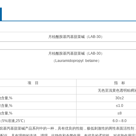
月桂酰胺基丙基甜菜碱（LAB-30）
月桂酰胺基丙基甜菜碱（LAB-30）
（Lauramidopropyl betaine）
项 目
指 标
无色至浅黄色透明粘稠
含量,%
30±2
含量,%
≤1.0
含量,%
≤8
（5%溶液,25℃）
6.0～8.0
烷基丙基甜菜碱产品系列中的一种，具有优良的性能，极低刺激性的两性表面活性剂
剂配伍，具有理想的洗涤、调理、抗静电和杀菌作用，有优良的柔软性，对皮肤作用温