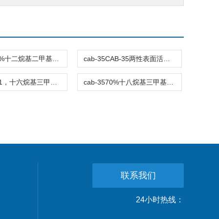
cab-3530%十二烷基二甲基甜菜碱/十二烷基二甲基胺乙内酯/BS-12价格|直销
cab-35CAB-35两性表面活性剂(椰油酰胺丙基甜菜碱)
cab-35631，十六烷基三甲基溴化铵价格|直销
cab-3570%十八烷基三甲基氯化铵1631（亲水亲油平衡值HLB值）价格|直销
联系我们
24小时热线：