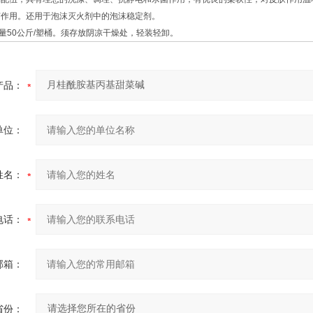
节作用。还用于泡沫灭火剂中的泡沫稳定剂。
量50公斤/塑桶。须存放阴凉干燥处，轻装轻卸。
产品：
单位：
姓名：
电话：
邮箱：
省份：