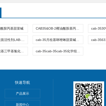
椰油酰胺丙基甜菜碱
CAB35&OB-2椰油酰胺基丙基甜菜碱十二烷基二甲基氧化胺
cab-35两性表面活性剂LAB-30月桂酰胺基丙基甜菜碱价格|直销
cab-35月桂基咪唑啉甜菜碱价格|直销
cab-35十二烷基三甲基氯化铵1231（亲水亲油平衡值HLB值）价格|直销
cab-35cab-35cab-35化学组成：椰油酰胺基丙基甜菜碱价格|直销
快速导航
菜碱
产品展示
椰油酰胺基丙基甜菜碱
新闻中心