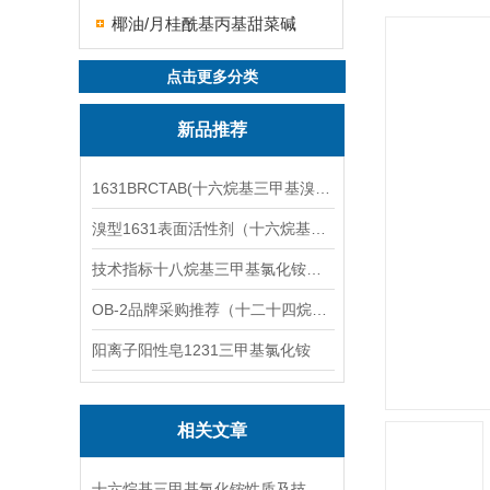
椰油/月桂酰基丙基甜菜碱
点击更多分类
新品推荐
1631BRCTAB(十六烷基三甲基溴化铵)1631溴型
溴型1631表面活性剂（十六烷基三甲基溴化铵）
技术指标十八烷基三甲基氯化铵（1831氯型）应用技术
OB-2品牌采购推荐（十二十四烷基二甲基氧化胺）
阳离子阳性皂1231三甲基氯化铵
相关文章
十六烷基三甲基氯化铵性质及技术参数