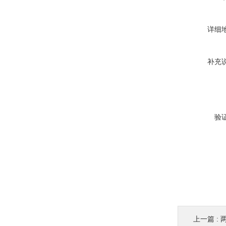
详细
补充
验
上一篇 :