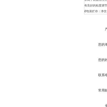
有良好的粘度调
Ø
包装贮存：净含
您的
您的
联系
常用