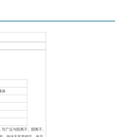
液体
，可广泛与阳离子、阴离子、
和，泡沫丰富而稳定，并且