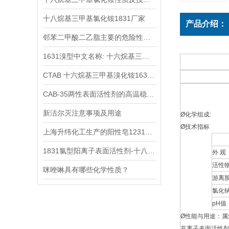
十八烷基三甲基氯化铵1831厂家
产品介绍：
邻苯二甲酸二乙脂主要的危险性类别
1631溴型中文名称: 十六烷基三甲基溴化铵
CTAB 十六烷基三甲基溴化铵1631溴型Br一种阳离子表面活性剂
CAB-35两性表面活性剂的高温稳定性和抗硬水能力优势分析
新洁尔灭注意事项及用途
Ø
化学组成:
Ø
技术指标
上海升纬化工生产的阳性皂1231十二烷基三甲基氯化铵产品指标性能介绍
1831氯型阳离子表面活性剂-十八烷基三甲基氯化铵(STAC)「CAS号:112-03-8」
外 观
活性物
咪唑啉具有哪些化学性质？
游离胺
氯化钠
pH值
Ø
性能与用途：属
非离子表面活性