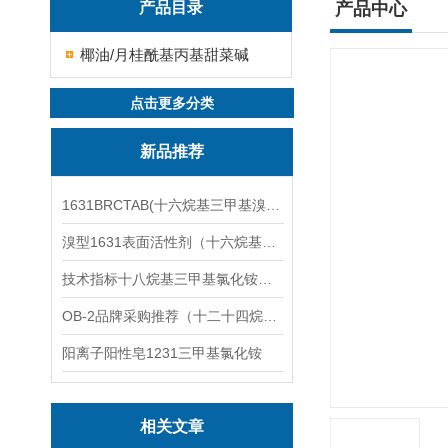
产品目录
产品中心
椰油/月桂酰基丙基甜菜碱
点击更多分类
新品推荐
1631BRCTAB(十六烷基三甲基溴化铵)1631溴型
溴型1631表面活性剂（十六烷基三甲基溴化铵）
技术指标十八烷基三甲基氯化铵（1831氯型）应用技术
OB-2品牌采购推荐（十二十四烷基二甲基氧化胺）
阳离子阳性皂1231三甲基氯化铵
相关文章