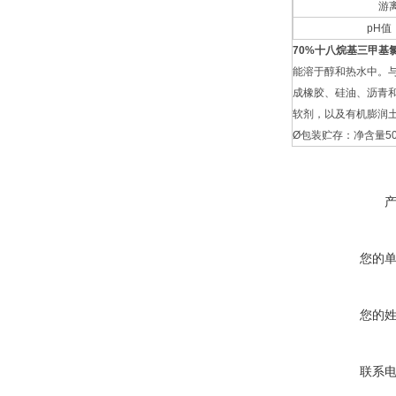
游
pH
值
70%十八烷基三甲基
能溶于醇和热水中。
成橡胶、硅油、沥青
软剂，以及有机膨润
Ø
包装贮存：净含量
5
您的
您的
联系