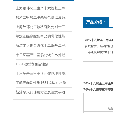
上海鲲伟化工生产十六烷基三甲基溴化铵十二烷基二甲基氧化胺新洁尔灭等产品
邻苯二甲酸二甲酯颜色沸点及适用范围简介
产品介绍：
上海升纬化工原料有限公司十二十四烷基二甲基氧化叔胺介绍
单烷基醚磷酸酯甲盐的乳化性能及其应用
70%十八烷基三甲基
新洁尔灭别名溴化十二烷基二甲基苄基铵\苯扎溴铵
合成橡胶、硅油的乳
涤纶真丝化助剂；
十二烷基三甲基氯化铵在水处理杀菌消毒中的应用
1631溴型表面活性剂
十六烷基三甲基溴化铵物理性质十六烷基三甲基溴化铵1631溴型的酸碱性
了解表面活性剂1631溴型在水质检测和环境监测中的应用及优势
70%十八烷基三甲基
70%十八烷基三甲基
新洁尔灭的使用方法及注意事项
活