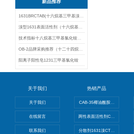
新品推荐
1631BRCTAB(十六烷基三甲基溴化铵)1631溴型
溴型1631表面活性剂（十六烷基三甲基溴化铵）
技术指标十八烷基三甲基氯化铵（1831氯型）应用技术
OB-2品牌采购推荐（十二十四烷基二甲基氧化胺）
阳离子阳性皂1231三甲基氯化铵
关于我们
热销产品
关于我们
CAB-35椰油酰胺丙基甜菜碱
在线留言
两性表面活性剂CAB-30椰
联系我们
分散剂1631溴CTAB（十六