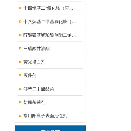
十四烷基二*氯化铵（灭藻剂FN7326）
十八烷基二甲基氧化胺（OB-8调理剂）
醇醚磺基琥珀酸单酯二钠盐（MES）
三醋酸甘油酯
荧光增白剂
灭藻剂
邻苯二甲酸酯类
防腐杀菌剂
常用阳离子表面活性剂