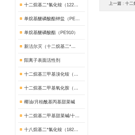
上一篇 :
十二
十二烷基二*氯化铵（1227）
单烷基醚磷酸酯钾盐（PE939）
单烷基醚磷酸酯（PE910）
新洁尔灭（十二烷基二*溴化铵）
阳离子表面活性剂
十二烷基三甲基溴化铵（1231溴型）
十二烷基二甲基氧化胺（OB-2调理剂）
椰油/月桂酰基丙基甜菜碱
十二烷基二甲基甜菜碱/十二烷基二甲基胺乙内酯/BS-12
十八烷基二*氯化铵（1827）