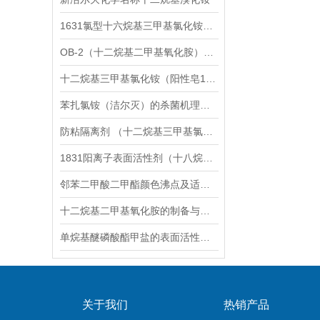
1631氯型十六烷基三甲基氯化铵详细介绍
OB-2（十二烷基二甲基氧化胺）动态已更新《采购推荐》
十二烷基三甲基氯化铵（阳性皂1231）应用
苯扎氯铵（洁尔灭）的杀菌机理与抗菌谱详解
防粘隔离剂 （十二烷基三甲基氯化铵1231）
1831阳离子表面活性剂（十八烷基三甲基氯化铵）怎么选
邻苯二甲酸二甲酯颜色沸点及适用范围简介
十二烷基二甲基氧化胺的制备与质量指标
单烷基醚磷酸酯甲盐的表面活性及润湿性能研究
关于我们
热销产品