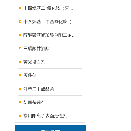
十四烷基二*氯化铵（灭藻剂FN7326）
十八烷基二甲基氧化胺（OB-8调理剂）
醇醚磺基琥珀酸单酯二钠盐（MES）
三醋酸甘油酯
荧光增白剂
灭藻剂
邻苯二甲酸酯类
防腐杀菌剂
常用阳离子表面活性剂