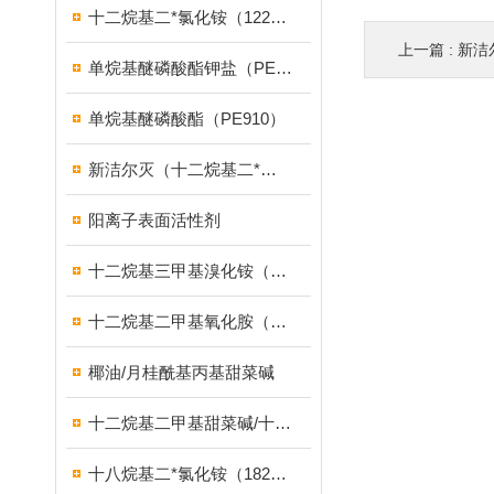
十二烷基二*氯化铵（1227）
上一篇 :
新洁
单烷基醚磷酸酯钾盐（PE939）
单烷基醚磷酸酯（PE910）
新洁尔灭（十二烷基二*溴化铵）
阳离子表面活性剂
十二烷基三甲基溴化铵（1231溴型）
十二烷基二甲基氧化胺（OB-2调理剂）
椰油/月桂酰基丙基甜菜碱
十二烷基二甲基甜菜碱/十二烷基二甲基胺乙内酯/BS-12
十八烷基二*氯化铵（1827）