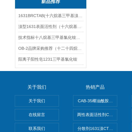
新品推荐
1631BRCTAB(十六烷基三甲基溴化铵)1631溴型
溴型1631表面活性剂（十六烷基三甲基溴化铵）
技术指标十八烷基三甲基氯化铵（1831氯型）应用技术
OB-2品牌采购推荐（十二十四烷基二甲基氧化胺）
阳离子阳性皂1231三甲基氯化铵
关于我们
热销产品
关于我们
CAB-35椰油酰胺丙基甜菜碱
在线留言
两性表面活性剂CAB-30椰
联系我们
分散剂1631溴CTAB（十六