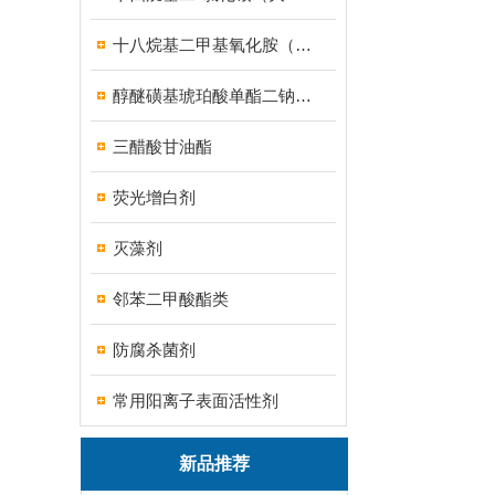
十八烷基二甲基氧化胺（OB-8调理剂）
醇醚磺基琥珀酸单酯二钠盐（MES）
三醋酸甘油酯
荧光增白剂
灭藻剂
邻苯二甲酸酯类
防腐杀菌剂
常用阳离子表面活性剂
新品推荐