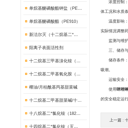
浓度控制：缓
单烷基醚磷酸酯钾盐（PE939）
体工况和水质
单烷基醚磷酸酯（PE910）
温度影响：虽
实际情况调整
新洁尔灭（十二烷基二*溴化铵）
监测与维护：
阳离子表面活性剂
三、储存与
储存条件：缓
十二烷基三甲基溴化铵（1231溴型）
吸潮。
十二烷基二甲基氧化胺（OB-2调理剂）
运输安全：在
椰油/月桂酰基丙基甜菜碱
使用
咪唑
的安全稳定运
十二烷基二甲基甜菜碱/十二烷基二甲基胺乙内酯/BS-12
十八烷基二*氯化铵（1827）
上一篇 :
十四烷基二*氯化铵（灭藻剂FN7326）