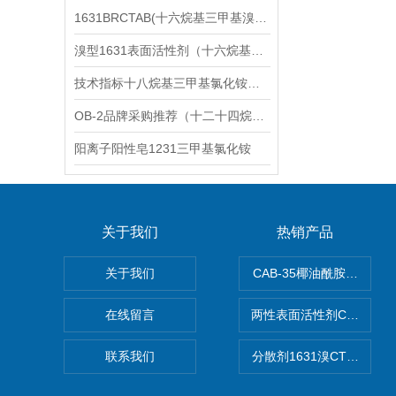
1631BRCTAB(十六烷基三甲基溴化铵)1631溴型
溴型1631表面活性剂（十六烷基三甲基溴化铵）
技术指标十八烷基三甲基氯化铵（1831氯型）应用技术
OB-2品牌采购推荐（十二十四烷基二甲基氧化胺）
阳离子阳性皂1231三甲基氯化铵
关于我们
热销产品
关于我们
CAB-35椰油酰胺丙基甜
在线留言
两性表面活性剂CAB-30
联系我们
分散剂1631溴CTAB（