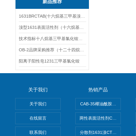
新品推荐
1631BRCTAB(十六烷基三甲基溴化铵)1631溴型
溴型1631表面活性剂（十六烷基三甲基溴化铵）
技术指标十八烷基三甲基氯化铵（1831氯型）应用技术
OB-2品牌采购推荐（十二十四烷基二甲基氧化胺）
阳离子阳性皂1231三甲基氯化铵
关于我们
热销产品
关于我们
CAB-35椰油酰胺丙基甜菜碱
在线留言
两性表面活性剂CAB-30椰
联系我们
分散剂1631溴CTAB（十六