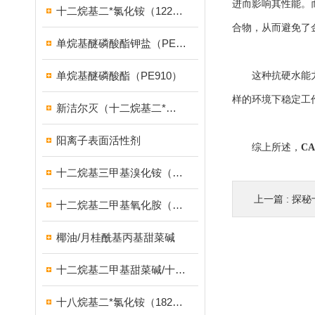
进而影响其性能。
十二烷基二*氯化铵（1227）
合物，从而避免了
单烷基醚磷酸酯钾盐（PE939）
单烷基醚磷酸酯（PE910）
这种抗硬水能力赋
样的环境下稳定工
新洁尔灭（十二烷基二*溴化铵）
阳离子表面活性剂
综上所述，
C
十二烷基三甲基溴化铵（1231溴型）
上一篇 :
探秘十
十二烷基二甲基氧化胺（OB-2调理剂）
椰油/月桂酰基丙基甜菜碱
十二烷基二甲基甜菜碱/十二烷基二甲基胺乙内酯/BS-12
十八烷基二*氯化铵（1827）