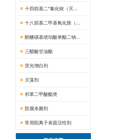
十四烷基二*氯化铵（灭藻剂FN7326）
十八烷基二甲基氧化胺（OB-8调理剂）
醇醚磺基琥珀酸单酯二钠盐（MES）
三醋酸甘油酯
荧光增白剂
灭藻剂
邻苯二甲酸酯类
防腐杀菌剂
常用阳离子表面活性剂