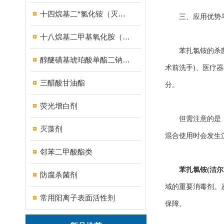
十四烷基二*氯化铵（灭藻剂FN7326）
三、应用优势与
十八烷基二甲基氧化胺（OB-8调理剂）
苯扎氯铵的杀菌优
醇醚磺基琥珀酸单酯二钠盐（MES）
术前洗手)、医疗
三醋酸甘油酯
分。
荧光增白剂
但需注意的是，苯
灭藻剂
混合使用时会发生
邻苯二甲酸酯类
苯扎氯铵(洁尔
防腐杀菌剂
域的重要消毒剂。
常用阳离子表面活性剂
保障。