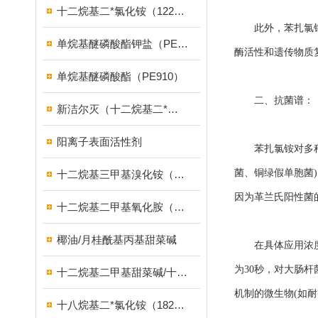
十二烷基二*氯化铵（1227）
此外，苯扎氯铵还
单烷基醚磷酸酯钾盐（PE939）
酶活性和遗传物质
单烷基醚磷酸酯（PE910）
二、抗菌谱：
新洁尔灭（十二烷基二*溴化铵）
阳离子表面活性剂
苯扎氯铵对多种微
菌、铜绿假单胞菌
十二烷基三甲基溴化铵（1231溴型）
因为革兰氏阳性菌
十二烷基二甲基氧化胺（OB-2调理剂）
椰油/月桂酰基丙基甜菜碱
在具体应用浓度下(
为30秒，对大肠
十二烷基二甲基甜菜碱/十二烷基二甲基胺乙内酯/BS-12
机制的微生物(如
十八烷基二*氯化铵（1827）