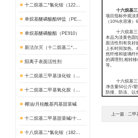
十二烷基二*氯化铵（1227）
十六烷基三
项目指标外观淡黄色
单烷基醚磷酸酯钾盐（PE939）
（10%水溶液）6.0
十六烷基三
单烷基醚磷酸酯（PE910）
本品为淡黄色固状
面活性剂有良好的
新洁尔灭（十二烷基二*溴化铵）
上长时间加热。
然纤维和玻璃纤
的调理剂;相转移
阳离子表面活性剂
等。
十二烷基三甲基溴化铵（1231溴型）
十六烷基三
净含量50公斤/
十二烷基二甲基氧化胺（OB-2调理剂）
防撞、防冻、以
椰油/月桂酰基丙基甜菜碱
上一篇 :
二甲
十二烷基二甲基甜菜碱/十二烷基二甲基胺乙内酯/BS-12
十八烷基二*氯化铵（1827）