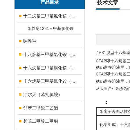
产品目录
技术文章
十二烷基三甲基氯化铵（1231）
阳性皂1231三甲基氯化铵
咪唑啉
1631溴型十六烷
十八烷基三甲基氯化铵（1831）
CTAB即十六烷
糖仍留在溶液里，
十六烷基三甲基溴化铵（1631溴型）
CTAB
即
十六烷基
十六烷基三甲基氯化铵（1631）
糖
仍留在溶液里，
从大量产生粘多糖
洁尔灭（苯扎氯铵）
：
邻苯二甲酸二乙酯
阳离子表面活性剂
邻苯二甲酸二甲酯
化学组成：十六