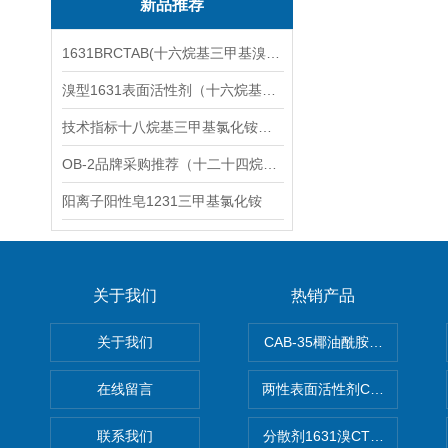
新品推荐
1631BRCTAB(十六烷基三甲基溴化铵)1631溴型
溴型1631表面活性剂（十六烷基三甲基溴化铵）
技术指标十八烷基三甲基氯化铵（1831氯型）应用技术
OB-2品牌采购推荐（十二十四烷基二甲基氧化胺）
阳离子阳性皂1231三甲基氯化铵
关于我们
热销产品
关于我们
CAB-35椰油酰胺丙基甜菜碱
在线留言
两性表面活性剂CAB-30椰
联系我们
分散剂1631溴CTAB（十六