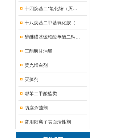
十四烷基二*氯化铵（灭藻剂FN7326）
十八烷基二甲基氧化胺（OB-8调理剂）
醇醚磺基琥珀酸单酯二钠盐（MES）
三醋酸甘油酯
荧光增白剂
灭藻剂
邻苯二甲酸酯类
防腐杀菌剂
常用阳离子表面活性剂