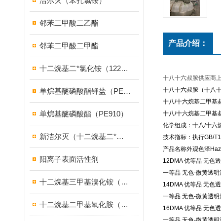
洁尔灭（苯扎氯铵）
邻苯二甲酸二乙酯
产品介绍：
邻苯二甲酸二甲酯
十二烷基二*氯化铵（1227）
十八十六叔胺供应商上
十八十六叔胺（十八
单烷基醚磷酸酯钾盐（PE939）
十八/十六烷基二甲基叔
单烷基醚磷酸酯（PE910）
十八/十六烷基二甲基叔
化学组成：十八/十六烷
新洁尔灭（十二烷基二*溴化铵）
技术指标：执行GB/T15
产品名称外观色泽Haze
阳离子表面活性剂
12DMA 优等品 无色透明液
一等品 无色-微黄透明液体 
十二烷基三甲基溴化铵（1231溴型）
14DMA 优等品 无色透明液
一等品 无色-微黄透明液体 
十二烷基二甲基氧化胺（OB-2调理剂）
16DMA 优等品 无色透明液
一等品 无色-微黄透明液体 