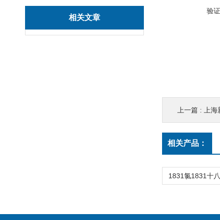
验
相关文章
上一篇 :
上海
相关产品：