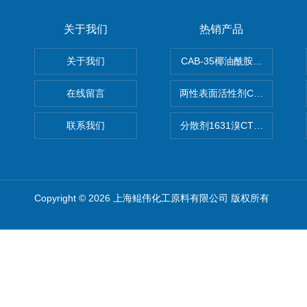
关于我们
热销产品
关于我们
CAB-35椰油酰胺丙基甜菜碱
在线留言
两性表面活性剂CAB-30椰
联系我们
分散剂1631溴CTAB（十六
Copyright © 2026 上海鲲伟化工原料有限公司 版权所有