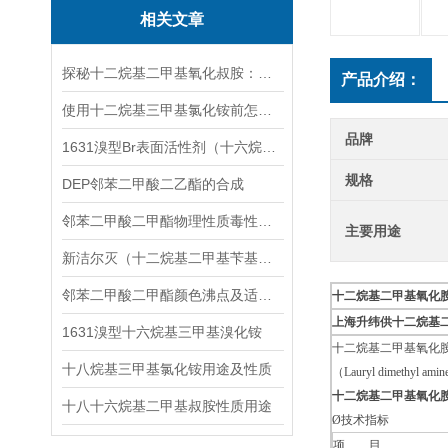
相关文章
探秘十二烷基二甲基氧化叔胺：从化学组成到实际功效
产品介绍：
使用十二烷基三甲基氯化铵前怎么能不了解这些！
品牌
1631溴型Br表面活性剂（十六烷基三甲基氯化铵）应用领域
规格
DEP邻苯二甲酸二乙酯的合成
邻苯二甲酸二甲酯物理性质毒性和性状与用途
主要用途
新洁尔灭（十二烷基二甲基苄基溴化铵）的杀菌机理分析
邻苯二甲酸二甲酯颜色沸点及适用范围简介
十二烷基二甲基氧化
上海升纬供十二烷基二
1631溴型十六烷基三甲基溴化铵
十二烷基二甲基氧化胺
十八烷基三甲基氯化铵用途及性质
（Lauryl dimethyl amin
十二烷基二甲基氧化
十八十六烷基二甲基叔胺性质用途
Ø技术指标
项 目