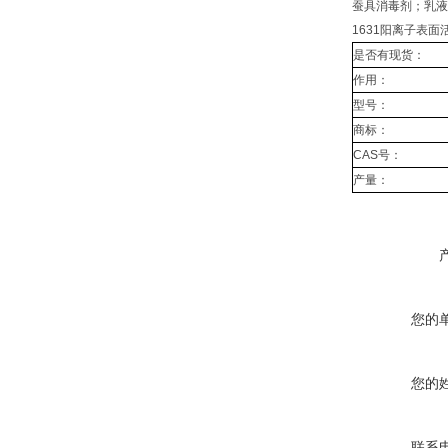
蚕具消毒剂；乳液
1631阳离子表
是否有现货：
作用：
型号：
商标：
CAS号：
产量：
您的
您的
联系