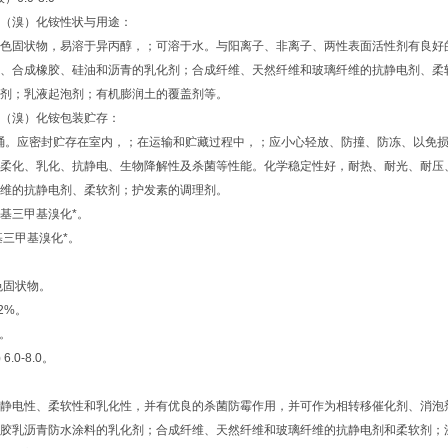
氯（溴）化铵性状与用途：
色固状物，易溶于异丙醇，；可溶于水。与阳离子、非离子、两性表面活性剂有良好的
、合成橡胶、硅油和沥青的乳化剂；合成纤维、天然纤维和玻璃纤维的抗静电剂、柔
毒剂；乳液起泡剂；有机膨润土的覆盖剂等。
氯（溴）化铵包装贮存：
塑桶。应密封贮存在室内，；在运输和贮藏过程中，；应小心轻放、防撞、防冻、以
柔化、乳化、抗静电、生物降解性及杀菌等性能。化学稳定性好，耐热、耐光、耐压
维的抗静电剂、柔软剂；护发素的调理剂。
基三甲基溴化*。
基三甲基溴化*。
色固状物。
2%。
%。
6.0-8.0。
静电性、柔软性和乳化性，并有优良的杀菌防霉作用，并可作为相转移催化剂、消泡
胶乳沥青防水涂料的乳化剂；合成纤维、天然纤维和玻璃纤维的抗静电剂和柔软剂；