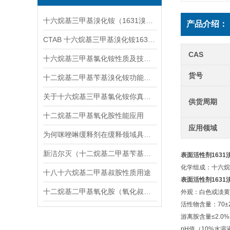
十六烷基三甲基溴化铵（1631溴型）与十六烷基三甲基氯化铵的区别
产品介绍：
CTAB 十六烷基三甲基溴化铵1631溴型Br一种阳离子表面活性剂
CAS
十六烷基三甲基氯化铵性质及技术参数
货号
十二烷基二甲基苄基溴化铵功能和用途
关于十六烷基三甲基氯化铵你真的了解吗？
供货周期
十二烷基二甲基氧化胺性能应用
应用领域
为何咪唑啉缓释剂在缓释领域具有显著竞争力？优势全解析
新洁尔灭（十二烷基二甲基苄基溴化铵）的杀菌机理分析
表面活性剂1631
化学组成：十
十八十六烷基二甲基叔胺性质用途
表面活性剂1631
十二烷基二甲基氧化胺（氧化叔胺OB-2）2022动态更新《采购推荐》
外观：白色或
活性物含量：70
游离胺含量≤2
pH值（10%水溶