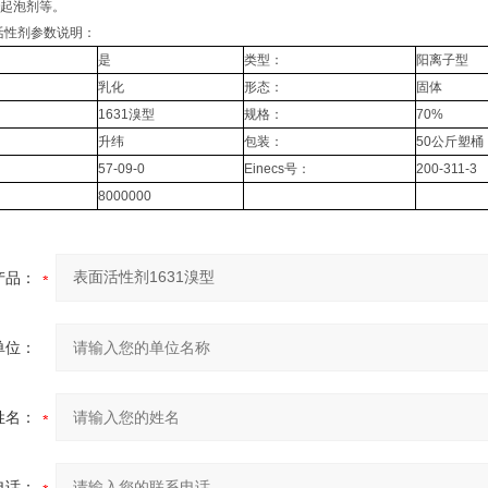
起泡剂等。
面活性剂参数说明：
是
类型：
阳离子型
乳化
形态：
固体
1631溴型
规格：
70%
升纬
包装：
50公斤塑桶
57-09-0
Einecs号：
200-311-3
8000000
产品：
单位：
姓名：
电话：