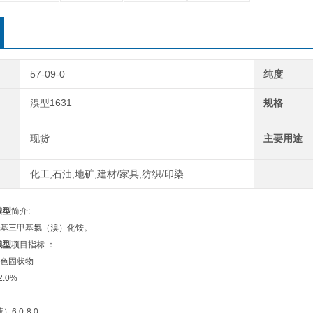
57-09-0
纯度
溴型1631
规格
现货
主要用途
化工,石油,地矿,建材/家具,纺织/印染
溴型
简介:
六烷基三甲基氯（溴）化铵。
溴型
项目指标 ：
淡黄色固状物
±2.0%
.0%
液）6.0-8.0