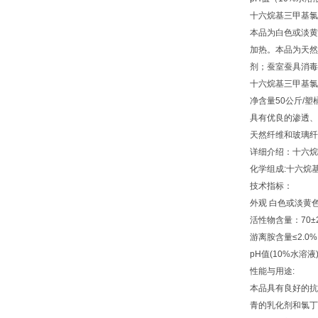
十六烷基三甲基
本品为白色或淡黄
加热。本品为天然
剂；蚕室蚕具消
十六烷基三甲基
净含量50公斤/
具有优良的渗透、
天然纤维和玻璃纤
详细介绍：十六烷
化学组成:十六烷
技术指标：
外观 白色或淡黄
活性物含量：70±
游离胺含量≤2.0
pH值(10%水溶液) 
性能与用途:
本品具有良好的抗
青的乳化剂和氯丁