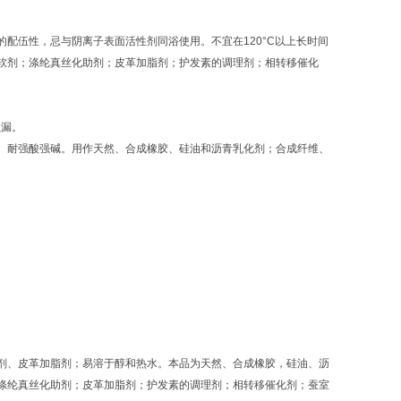
配伍性，忌与阴离子表面活性剂同浴使用。不宜在120°C以上长时间
软剂；涤纶真丝化助剂；皮革加脂剂；护发素的调理剂；相转移催化
免损漏。
、耐强酸强碱。用作天然、合成橡胶、硅油和沥青乳化剂；合成纤维、
剂、皮革加脂剂；易溶于醇和热水。本品为天然、合成橡胶，硅油、沥
涤纶真丝化助剂；皮革加脂剂；护发素的调理剂；相转移催化剂；蚕室