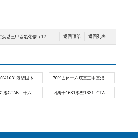
三甲基氯化铵（1231氯型CL）
返回顶部
返回列表
源头工厂70%1631溴型固体（十六烷基三甲基溴化铵）
70%固体十六烷基三甲基溴化铵-1631溴型柔软剂
分散剂1631溴CTAB（十六烷基三甲基溴化铵）
阳离子1631溴型1631_CTAB_十六烷基三甲基溴化铵