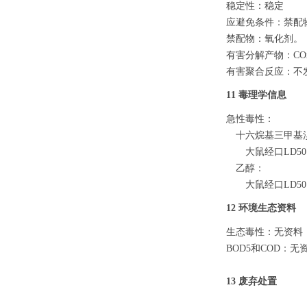
稳定性：稳定
应避免条件：禁配
禁配物：氧化剂。
有害分解产物：
C
有害聚合反应：不
11 毒理学信息
急性毒性：
十六烷基三甲基
大鼠经口
LD50
乙醇：
大鼠经口
LD5
12 环境生态资料
生态毒性：无资料
BOD5和COD：无
13 废弃处置