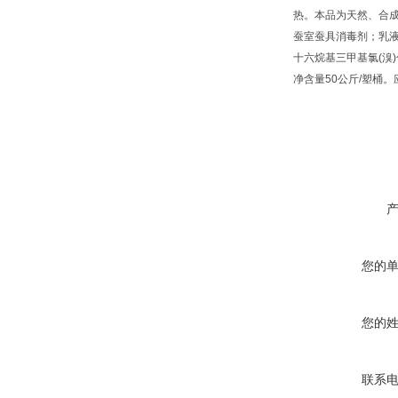
热。本品为天然、合
蚕室蚕具消毒剂；乳
十六烷基三甲基氯(溴)
净含量50公斤/塑桶
您的
您的
联系