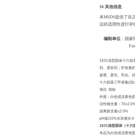
16 其他信息
本
MSDS提供了
议的适用性进行评
编制单位
：国家
Fa
1631溴型固体十六
剂、柔软剂；护发素
渗透、柔化、乳化、
十六烷基三甲基氯(溴)
项目 指标
外观：白色或淡黄色
活性物含量：70±2.0
游离胺含量≤2.0%
pH值(10%水溶液)6.0-
1631溴型固体（十
本品为白色或淡黄色固