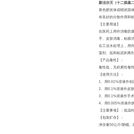
新洁尔灭（十二烷基
黄色胶状体或蜡状固体
有良好的分散作用和
【主要用途】
在医药上用作消毒防
手、皮肤消毒，粘膜
在工业水处理上，用作
藻剂、垢和粘泥剥离
【产品毒性】：
毒性低，无积累性毒性。
【使用方法】：
1、用0.01%溶液作
2、用0.1%溶液作皮
3、用0.1%溶液作
4、用0.005%溶液
【注重事项】：低温
【包装贮存】：
净含量50公斤/塑桶