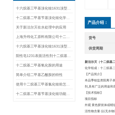
十六烷基三甲基溴化铵1631溴型具体用途有哪些
十二烷基二甲基苄基溴化铵化学性质简介
产品介绍：
关于新洁尔灭在水处理中的应用
上海升纬化工原料有限公司十二十四烷基二甲基氧化叔胺介绍
货号
十六烷基三甲基溴化铵1631溴型介绍用途
供货周期
阳性皂1231表面活性剂十二烷基三甲基氯化铵的作用
新洁尔灭（十二烷基
十二烷基二甲基氧化胺的用途
化学组成：十二烷基二
【产品简介】
简单介绍二甲基乙酰胺的特性
本品季铵盐类阳离子
使用十二烷基三甲基氯化铵前怎么能不了解这些！
剂,具有广泛的用途和
【技术指标】
十二烷基二甲基苄基溴化铵功能和用途
项目指标
外观 黄色胶状体或蜡
活性物含量 (以无水物计)