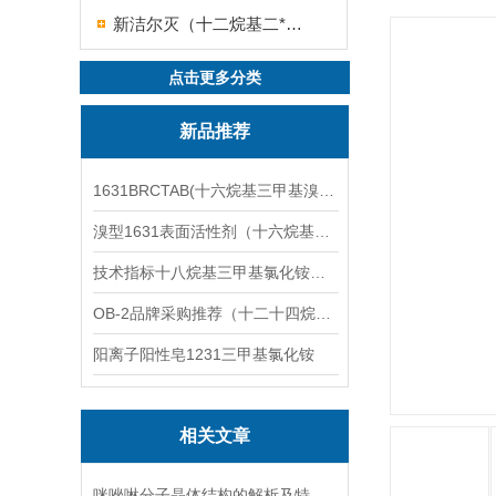
新洁尔灭（十二烷基二*溴化铵）
点击更多分类
新品推荐
1631BRCTAB(十六烷基三甲基溴化铵)1631溴型
溴型1631表面活性剂（十六烷基三甲基溴化铵）
技术指标十八烷基三甲基氯化铵（1831氯型）应用技术
OB-2品牌采购推荐（十二十四烷基二甲基氧化胺）
阳离子阳性皂1231三甲基氯化铵
相关文章
咪唑啉分子晶体结构的解析及特性探究