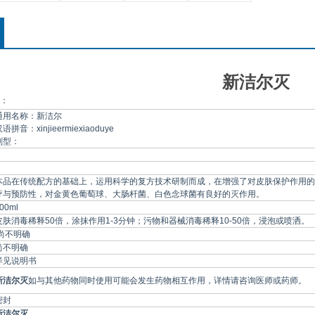
新洁尔灭
：
通用名称：新洁尔
语拼音：xinjieermiexiaoduye
剂型：
本品在传统配方的基础上，运用科学的复方技术研制而成，在增强了对皮肤保护作用的
疗与预防性，对金黄色葡萄球、大肠杆菌、白色念球菌有良好的灭作用。
00ml
皮肤消毒稀释50倍，涂抹作用1-3分钟；污物和器械消毒稀释10-50倍，浸泡或喷洒。
尚不明确
尚不明确
详见说明书
新洁尔灭
如与其他药物同时使用可能会发生药物相互作用，详情请咨询医师或药师。
密封
新洁尔灭