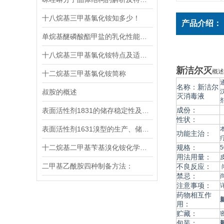
十八烷基三甲基氯化铵知多少！
产品介绍：
单烷基醚磷酸酯甲盐的乳化性能及其应用
十八烷基三甲基氯化铵特点及适用范围
新洁尔灭
概述
十二烷基三甲基氯化铵简称
名称：新洁尔
叔胺的概述
汉
灭消毒液
成份：
表面活性剂1831的储存稳定性及影响因素探讨
性状：
表面活性剂1631溴型的生产、储存与运输安全注意事项全指南
功能主治：
十二烷基二甲基苄基溴化铵化学性质简介
规格：
5
用法用量：
二甲基乙酰胺四种制备方法：
不良反应：
禁忌：
注意事项：
药物相互作
用：
贮藏：
包装：