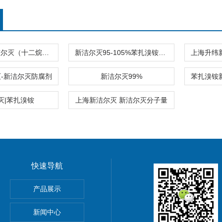
胶体98%新洁尔灭（十二烷基二甲基苄基溴化铵）
新洁尔灭95-105%苯扎溴铵_十二烷基二甲基苄基溴化铵
灭-新洁尔灭防腐剂
新洁尔灭99%
灭|苯扎溴铵
上海新洁尔灭 新洁尔灭分子量
快速导航
菜碱
产品展示
椰油酰胺基丙基甜菜碱
新闻中心