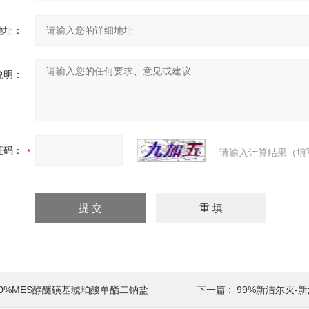
地址：
说明：
证码：
请输入计算结果（填
30%MES醇醚磺基琥珀酸单酯二钠盐
下一篇 :
99%新洁尔灭-