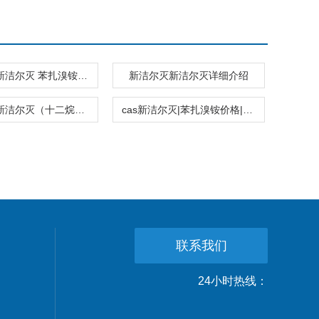
上海升纬新洁尔灭 苯扎溴铵工厂直销价格
新洁尔灭新洁尔灭详细介绍
苯扎溴铵新洁尔灭（十二烷基二甲基苄基溴化铵）
cas新洁尔灭|苯扎溴铵价格|直销
联系我们
24小时热线：