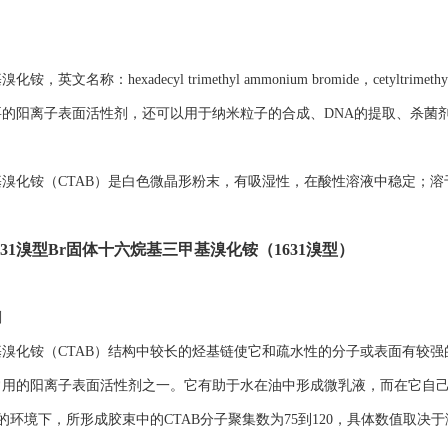
，英文名称：hexadecyl trimethyl ammonium bromide，cetyltri
要的阳离子表面活性剂，还可以用于纳米粒子的合成、DNA的提取、杀菌
溴化铵（CTAB）是白色微晶形粉末，有吸湿性，在酸性溶液中稳定；
31溴型Br固体十六烷基三甲基溴化铵（1631溴型）
剂
溴化铵（CTAB）结构中较长的烃基链使它和疏水性的分子或表面有较
常用的阳离子表面活性剂之一。它有助于水在油中形成微乳液，而在它自
°C）的环境下，所形成胶束中的CTAB分子聚集数为75到120，具体数值取决于