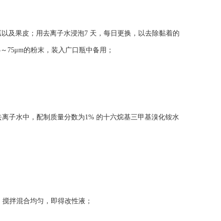
瓤以及果皮；用去离子水浸泡7 天，每日更换，以去除黏着的
5～75μm的粉末，装入广口瓶中备用；
去离子水中，配制质量分数为1% 的十六烷基三甲基溴化铵水
1，搅拌混合均匀，即得改性液；