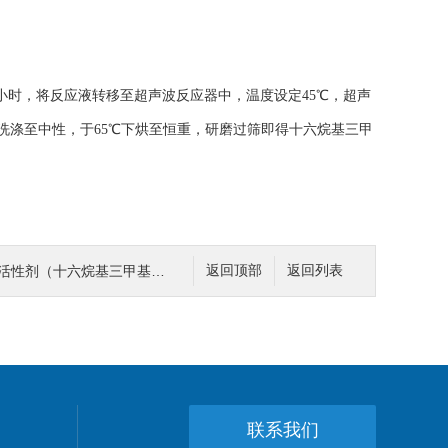
小时，将反应液转移至超声波反应器中，温度设定45℃，超声
水洗涤至中性，于65℃下烘至恒重，研磨过筛即得十六烷基三甲
性剂（十六烷基三甲基氯化铵）应用领域
返回顶部
返回列表
联系我们