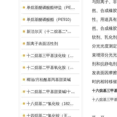
与阳离子、非
单烷基醚磷酸酯钾盐（PE939）
然、合成橡胶
单烷基醚磷酸酯（PE910）
性。用途具有
然、合成橡胶
新洁尔灭（十二烷基二*溴化铵）
软剂、乳化剂
阳离子表面活性剂
分光光度测定
束增溶分光光
十二烷基三甲基溴化铵（1231溴型）
剂和抗静电剂
十二烷基二甲基氧化胺（OB-2调理剂）
发表面因摩擦
椰油/月桂酰基丙基甜菜碱
时的相转移催
十六烷基三甲基
十二烷基二甲基甜菜碱/十二烷基二甲基胺乙内酯/BS-12
十八烷基三甲基
十八烷基二*氯化铵（1827）
十四烷基二*氯化铵（灭藻剂FN7326）