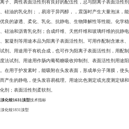
离子、两性表面活性剂有良好的配伍性，忌与阴离子表面活性剂
、硅油的乳化剂；
，易溶于异丙醇，，震荡时产生大量泡沫，能
优良的渗透、柔化、乳化、抗静电、生物降解性等性能。化学稳
、硅油和沥青乳化剂；合成纤维、天然纤维和玻璃纤维的抗静电
、絮凝剂等用途本品为阳离子表面活性剂。可用作配制含漱水、肠内葡
试剂。用途用于有机合成，也可作为阳离子表面活性剂，用配制
度法试剂。用途用作肠内葡萄糖吸收抑制剂、表面活性剂用途阳
。在用于护发素时，能吸附在头发表面，形成单分子薄膜，使头
而产生的静电，使头发容易梳理。用途比色测定或光度测定锑和
化剂；表面活性剂柔软剂。
溴化铵1631溴型
技术指标
溴化铵1831溴型