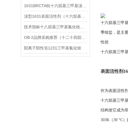
1631BRCTAB(十六烷基三甲基溴化铵)1631溴型
溴型1631表面活性剂（十六烷基三甲基溴化铵）
十六烷基三甲基溴化铵
技术指标十八烷基三甲基氯化铵（1831氯型）应用技术
季铵盐，是主
OB-2品牌采购推荐（十二十四烷基二甲基氧化胺）
性状
阳离子阳性皂1231三甲基氯化铵
十六烷基三甲基
表面活性剂16
作为表面活性
十六烷基三甲基
结构使它成为
303K（30 