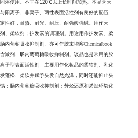
同浴使用。不宜在120℃以上长时间加热。本品为天
与阳离子、非离子、两性表面活性剂有良好的配伍
定性好，耐热、耐光、耐压、耐强酸强碱。用作天
剂、柔软剂；护发素的调理剂。用途用作护发素、柔
萄吸收抑制剂。亦可作胶束增溶Chemicalbook
含漱剂、肠内葡萄糖吸收抑制剂。该品也是常用的胶
离子型表面活性剂。主要用作化妆品的柔软剂、乳化
发蓬松、柔软并赋予头发自然光泽，同时还能抑止头
锡；肠内葡萄糖吸收抑制剂；芳烃还原和烯烃环氧化