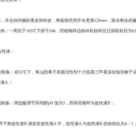
，并去掉内侧的果皮和种皮，将核桃壳用开水煮沸120min，除去剩余的
肉；一周后于105℃下烘干24h，经植物样品粉碎机粉碎后过筛取粒径为6
改性液：
的制备：在65℃下，将2g阳离子表面活性剂十六烷基三甲基溴化铵溶解于
液A ；
的制备：用盐酸调节异丙醇pH 值为3，所得溶液即为改性液B ；
拌下将改性液B 滴加至改性液A 中，改性液A 与改性液B 的体积比为4：