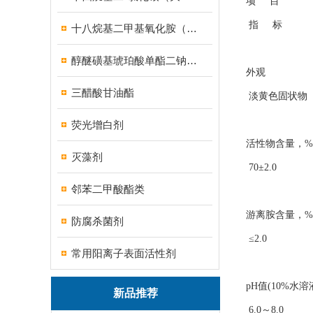
项 目
指 标
十八烷基二甲基氧化胺（OB-8调理剂）
醇醚磺基琥珀酸单酯二钠盐（MES）
外观
三醋酸甘油酯
淡黄色固状物
荧光增白剂
活性物含量，%
灭藻剂
70±2.0
邻苯二甲酸酯类
游离胺含量，%
防腐杀菌剂
≤2.0
常用阳离子表面活性剂
pH值(10%水溶
新品推荐
6.0～8.0