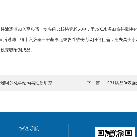
：
性液逐滴加入至步骤一制备的5g核桃壳粉末中，于75℃水浴加热并搅拌4
应结束后过滤，得十六烷基三甲基溴化铵改性核桃壳吸附剂粗品，用去离子
核桃壳吸附剂成品。
咪唑啉的化学结构与性质研究
下一篇 :
1631溴型Br表面活
快速导航