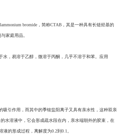
methylammonium bromide，简称CTAB，其是一种具有长链烃基的
剂与家庭用品。
溶于水，易溶于乙醇，微溶于丙酮，几乎不溶于和苯。应用
强的吸引作用，而其中的季铵盐阳离子又具有亲水性，这种双亲
己的水溶液中，它会形成疏水段在内，亲水端朝外的胶束，在
溶液的形成过程，离解度为0.2到0.1。