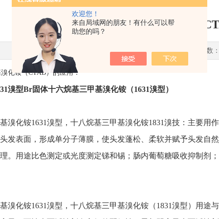
欢迎您！
十六烷基三甲基溴化铵（CT
来自局域网的朋友！有什么可以帮
助您的吗？
更新时间：2024-04-13 点击次数：
溴化铵（CTAB）的应用：
31溴型Br固体十六烷基三甲基溴化铵（1631溴型）
基溴化铵1631溴型，十八烷基三甲基溴化铵1831溴技：主要
头发表面，形成单分子薄膜，使头发蓬松、柔软并赋予头发自然
理。用途比色测定或光度测定锑和锡；肠内葡萄糖吸收抑制剂；
基溴化铵1631溴型，十八烷基三甲基溴化铵（1831溴型）用途