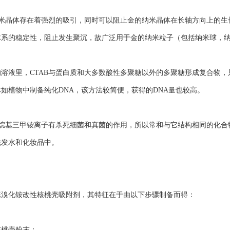
纳米晶体存在着强烈的吸引，同时可以阻止金的纳米晶体在长轴方向上的
体系的稳定性，阻止发生聚沉，故广泛用于金的纳米粒子（包括纳米球，
溶液里，CTAB与蛋白质和大多数酸性多聚糖以外的多聚糖形成复合物，
如植物中制备纯化DNA，该方法较简便，获得的DNA量也较高。
六烷基三甲铵离子有杀死细菌和真菌的作用，所以常和与它结构相同的化
洗发水和化妆品中。
基溴化铵改性核桃壳吸附剂，其特征在于由以下步骤制备而得：
核桃壳粉末：