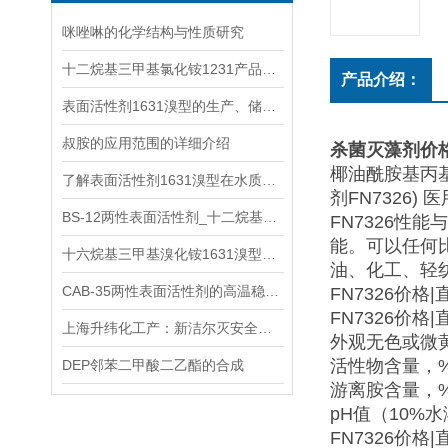
咪唑啉的化学结构与性质研究
十二烷基三甲基氯化铵1231产品概述
产品介绍：
表面活性剂1631溴型的生产、储存与运输安全注意事项全指南
叔胺的应用范围的详细介绍
杀菌灭藻剂价
椰油酰胺基丙基甜
了解表面活性剂1631溴型在水质检测和环境监测中的应用及优势
剂FN7326) 
BS-12两性表面活性剂_十二烷基二甲基甜菜碱产品参数
FN7326
能。可以任何比
十六烷基三甲基溴化铵1631溴型介绍用途
油、化工、轻
CAB-35两性表面活性剂的高温稳定性和抗硬水能力优势分析
FN7326价格|
FN7326价
上海升纬化工产：新洁尔灭安全技术说明书苯扎溴铵新洁尔灭MSDS
外观无色或微
活性物含量，% 
DEP邻苯二甲酸二乙酯的合成
游离胺含量，% 
pH值（10%水溶
FN7326