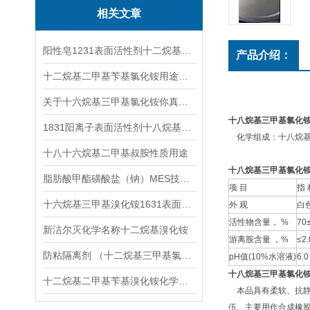
相关文章
阳性皂1231表面活性剂十二烷基三甲基氯化铵的作用
产品介绍：
十二烷基二甲基苄基氯化铵用途及性质
关于十六烷基三甲基氯化铵你真的了解吗？
十八烷基三甲基氯化
1831阳离子表面活性剂十八烷基三甲基氯化铵
化学组成：十八烷基三
十八十六烷基二甲基叔胺性质用途
十八烷基三甲基氯化
脂肪酸甲酯磺酸盐（钠）MES技术指标
项 目
指 
十六烷基三甲基溴化铵1631表面活性剂溴型
外 观
白
活性物含量， %
70±
新洁尔灭化学名称十二烷基溴化铵
游离胺含量 ，%
≤2.
防粘隔离剂 （十二烷基三甲基氯化铵1231）
pH值(10%水溶液)
6.0
十八烷基三甲基氯化
十二烷基二甲基苄基溴化铵化学性质简介
本品具有柔软、抗静
伍。主要用作合成橡