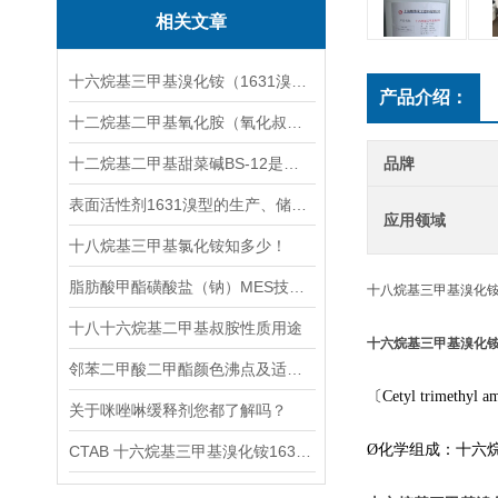
相关文章
十六烷基三甲基溴化铵（1631溴型）与十六烷基三甲基氯化铵的区别
产品介绍：
十二烷基二甲基氧化胺（氧化叔胺OB-2）2022动态更新《采购推荐》
十二烷基二甲基甜菜碱BS-12是什么表面活性剂
品牌
表面活性剂1631溴型的生产、储存与运输安全注意事项全指南
应用领域
十八烷基三甲基氯化铵知多少！
脂肪酸甲酯磺酸盐（钠）MES技术指标
十八烷基三甲基溴化
十八十六烷基二甲基叔胺性质用途
十六烷基三甲基溴化铵
邻苯二甲酸二甲酯颜色沸点及适用范围简介
〔Cetyl trimethyl 
关于咪唑啉缓释剂您都了解吗？
Ø化学组成：十六烷
CTAB 十六烷基三甲基溴化铵1631溴型Br一种阳离子表面活性剂