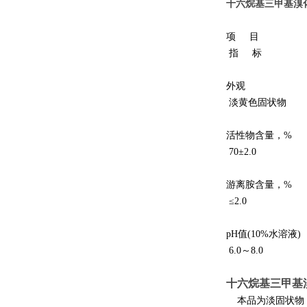
十六烷基三甲基溴化
项 目
指 标
外观
淡黄色固状物
活性物含量，%
70±2.0
游离胺含量，%
≤2.0
pH值(10%水溶液)
6.0～8.0
十六烷基三甲基溴
本品为淡固状物，